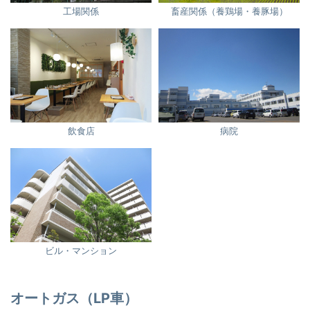
工場関係
畜産関係（養鶏場・養豚場）
飲食店
病院
ビル・マンション
オートガス（LP車）